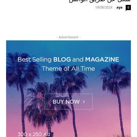
19/08/2024
-
aya
0
- Advertisment -