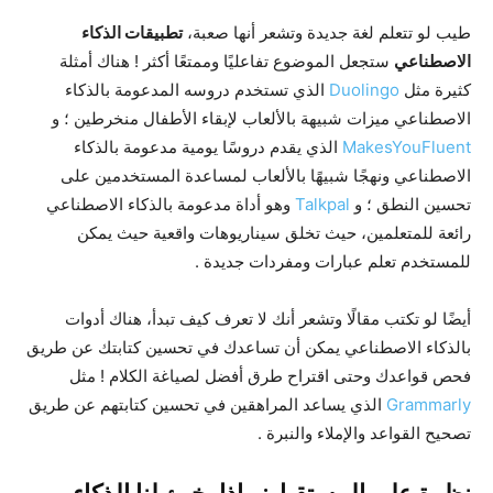
طيب لو تتعلم لغة جديدة وتشعر أنها صعبة،
تطبيقات الذكاء
الاصطناعي
ستجعل الموضوع تفاعليًا وممتعًا أكثر ! هناك أمثلة
كثيرة مثل
Duolingo
الذي تستخدم دروسه المدعومة بالذكاء
الاصطناعي ميزات شبيهة بالألعاب لإبقاء الأطفال منخرطين ؛ و
MakesYouFluent
الذي يقدم دروسًا يومية مدعومة بالذكاء
الاصطناعي ونهجًا شبيهًا بالألعاب لمساعدة المستخدمين على
تحسين النطق ؛ و
Talkpal
وهو أداة مدعومة بالذكاء الاصطناعي
رائعة للمتعلمين، حيث تخلق سيناريوهات واقعية حيث يمكن
للمستخدم تعلم عبارات ومفردات جديدة .
أيضًا لو تكتب مقالًا وتشعر أنك لا تعرف كيف تبدأ، هناك أدوات
بالذكاء الاصطناعي يمكن أن تساعدك في تحسين كتابتك عن طريق
فحص قواعدك وحتى اقتراح طرق أفضل لصياغة الكلام ! مثل
Grammarly
الذي يساعد المراهقين في تحسين كتابتهم عن طريق
تصحيح القواعد والإملاء والنبرة .