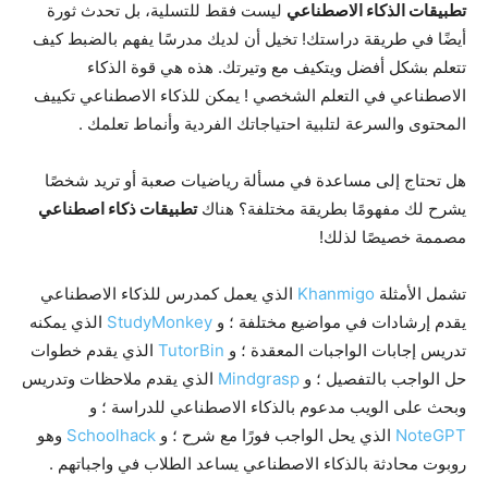
تطبيقات الذكاء الاصطناعي
ليست فقط للتسلية، بل تحدث ثورة
أيضًا في طريقة دراستك! تخيل أن لديك مدرسًا يفهم بالضبط كيف
تتعلم بشكل أفضل ويتكيف مع وتيرتك. هذه هي قوة الذكاء
الاصطناعي في التعلم الشخصي
! يمكن للذكاء الاصطناعي تكييف
المحتوى والسرعة لتلبية احتياجاتك الفردية وأنماط تعلمك
.
هل تحتاج إلى مساعدة في مسألة رياضيات صعبة أو تريد شخصًا
يشرح لك مفهومًا بطريقة مختلفة؟ هناك
تطبيقات ذكاء اصطناعي
مصممة خصيصًا لذلك!
تشمل الأمثلة
Khanmigo
الذي يعمل كمدرس للذكاء الاصطناعي
يقدم إرشادات في مواضيع مختلفة ؛ و
StudyMonkey
الذي يمكنه
تدريس إجابات الواجبات المعقدة ؛ و
TutorBin
الذي يقدم خطوات
حل الواجب بالتفصيل ؛ و
Mindgrasp
الذي يقدم ملاحظات وتدريس
وبحث على الويب مدعوم بالذكاء الاصطناعي للدراسة ؛ و
NoteGPT
الذي يحل الواجب فورًا مع شرح ؛ و
Schoolhack
وهو
روبوت محادثة بالذكاء الاصطناعي يساعد الطلاب في واجباتهم .