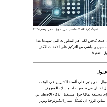
نشرة أخبار الذكاء الاصطناعي: أبرز تطورات شهر نوفمبر 2024
، حيث نُلخص لكم أهم التطورات التي شهدها هذا
ب سهل ومباشر، مع التركيز على الأحداث الأكثر
ل التقنية!
ال الذي يدور على ألسنة الكثيرين. في الوقت
ل الاثنان في تنافس حاد. ماسك، المعروف
ابيس، أحد عمالقة DeepMind، يحملان رؤى مختلفة تمامًا حول مستقبل الذكاء الاصطناعي.
ن الرؤى أن يُشكِّل مسار التكنولوجيا ويؤثر