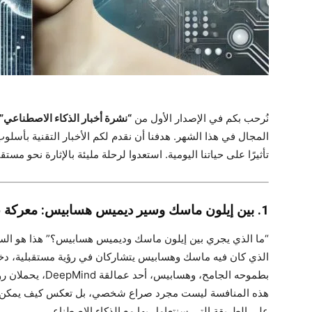
نُرحب بكم في الإصدار الأول من
“نشرة أخبار الذكاء الاصطناعي”
المجال في هذا الشهر. هدفنا أن نقدم لكم الأخبار التقنية بأسلو
تأثيرًا على حياتنا اليومية. استعدوا لرحلة مليئة بالإثارة نحو مستقب
1. بين إيلون ماسك وسير ديميس هسابيس: معركة عقول
“ما الذي يجري بين إيلون ماسك وديميس هسابيس؟” هذا هو السؤ
الذي كان فيه ماسك وهسابيس يتشاركان في رؤية مستقبلية، دخ
بطموحه الجامح، وهس
هذه المنافسة ليست مجرد صراع شخصي، بل تعكس كيف يمكن لتباي
على الطريقة التي سنتعامل بها مع الذكاء الاصطناعي.