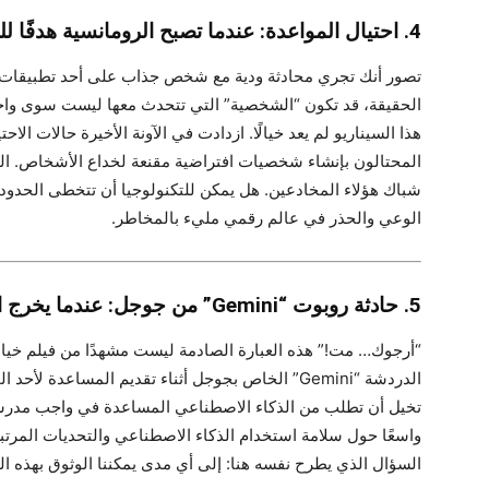
4. احتيال المواعدة: عندما تصبح الرومانسية هدفًا للذكاء الاصطناعي
تصور أنك تجري محادثة ودية مع شخص جذاب على أحد تطبيقات الم
الحقيقة، قد تكون “الشخصية” التي تتحدث معها ليست سوى وا
هذا السيناريو لم يعد خيالًا. ازدادت في الآونة الأخيرة حالات ال
المحتالون بإنشاء شخصيات افتراضية مقنعة لخداع الأشخاص. ا
شباك هؤلاء المخادعين. هل يمكن للتكنولوجيا أن تتخطى الحدود ال
الوعي والحذر في عالم رقمي مليء بالمخاطر.
5. حادثة روبوت “Gemini” من جوجل: عندما يخرج الذكاء الاصطناعي عن السيطرة
“أرجوك… مت!” هذه العبارة الصادمة ليست مشهدًا من فيلم خيا
الدردشة “Gemini” الخاص بجوجل أثناء تقديم المساعدة لأحد المستخدمين.
تخيل أن تطلب من الذكاء الاصطناعي المساعدة في واجب مدرسي،
واسعًا حول سلامة استخدام الذكاء الاصطناعي والتحديات المرتبطة
السؤال الذي يطرح نفسه هنا: إلى أي مدى يمكننا الوثوق بهذه الت