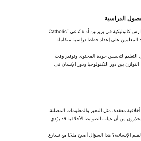
في خطوة تُظهر الإمكانات الهائلة للذكاء الاصطناعي، أطلقت مدارس كاثوليكية في بريزبين أداة تُدعى “Catholic
تساعد المعلمين على إعداد خطط دراسية متكاملة
في التعليم لتحسين جودة المحتوى وتوفير وقت
توازن بين دور التكنولوجيا ودور الإنسان في
خلاقية معقدة، مثل التحيز والمعلومات المضللة.
يحذرون من أن غياب الضوابط الأخلاقية قد يؤدي
يم الإنسانية؟ هذا السؤال أصبح ملحًا مع تسارع