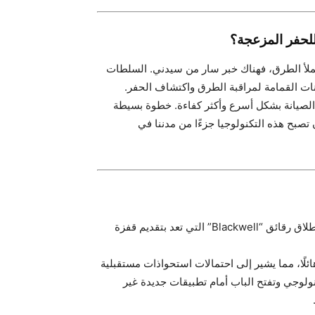
تملأ الطرق، فهناك خبر سار من سيدني. السلطات
ات القمامة لمراقبة الطرق واكتشاف الحفر.
الصيانة بشكل أسرع وأكثر كفاءة. خطوة بسيطة
صبح هذه التكنولوجيا جزءًا من مدننا في
شركة Nvidia، العملاقة في صناعة الذكاء الاصطناعي، تستعد لإطلاق رقائق “Blackwell” التي تعد بتقديم قفزة
Nvi تراكم احتياطيًا نقديًا هائلًا، مما يشير إلى احتمالات استحواذات مستقبلية
لوجي وتفتح الباب أمام تطبيقات جديدة غير