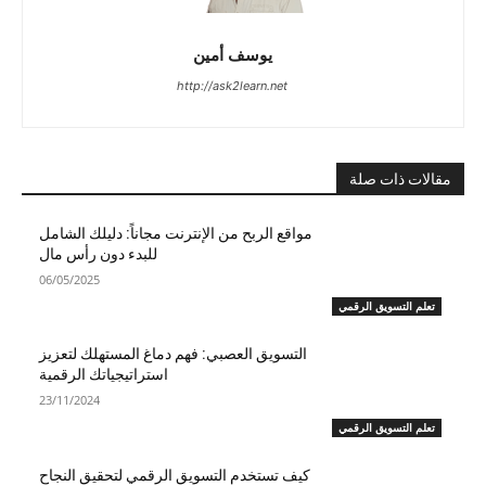
يوسف أمين
http://ask2learn.net
مقالات ذات صلة
مواقع الربح من الإنترنت مجاناً: دليلك الشامل
للبدء دون رأس مال
06/05/2025
تعلم التسويق الرقمي
التسويق العصبي: فهم دماغ المستهلك لتعزيز
استراتيجياتك الرقمية
23/11/2024
تعلم التسويق الرقمي
كيف تستخدم التسويق الرقمي لتحقيق النجاح