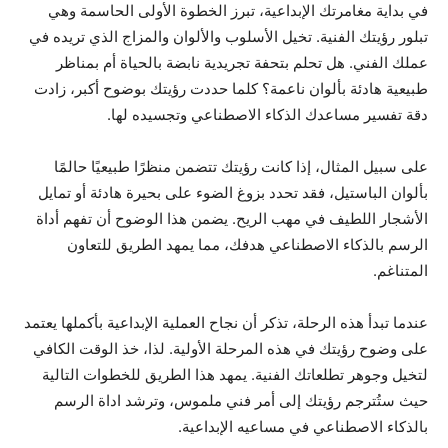
في بداية مغامرتك الإبداعية، تبرز الخطوة الأولى الحاسمة وهي
تبلور رؤيتك الفنية. تخيل الأسلوب والألوان والمزاج الذي تريده في
عملك الفني. هل تحلم بتحفة تجريدية نابضة بالحياة أم بمناظر
طبيعية هادئة بألوان ناعمة؟ كلما حددت رؤيتك بوضوح أكبر، زادت
دقة تفسير مساعدك الذكاء الاصطناعي وتجسيده لها.
على سبيل المثال، إذا كانت رؤيتك تتضمن منظرًا طبيعيًا حالمًا
بألوان الباستيل، فقد تحدد بزوغ الضوء على بحيرة هادئة أو تمايل
الأشجار اللطيف في مهب الريح. يضمن هذا الوضوح أن تفهم أداة
الرسم بالذكاء الاصطناعي هدفك، مما يمهد الطريق للتعاون
المتناغم.
عندما تبدأ هذه الرحلة، تذكر أن نجاح العملية الإبداعية بأكملها يعتمد
على وضوح رؤيتك في هذه المرحلة الأولية. لذا، خذ الوقت الكافي
لتخيل وجوهر تطلعاتك الفنية. يمهد هذا الطريق للخطوات التالية
حيث ستُترجم رؤيتك إلى أمر فني ملموس، وترشد اداة الرسم
بالذكاء الاصطناعي في مساعيه الإبداعية.