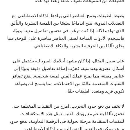
الطبقات من التلميحات تضيف عمقًا وبُعدًا لإبداعك.
بضبط الطبقات ودمج العناصر التي يولدها الذكاء الاصطناعي مع
التعديلات اليدوية، تتيح اندماجًا سلسًا بين اللمسة البشرية والتألق
الذي تولده الآلة. إذا كنت ترغب في تحسين تفاصيل معينة يدويًا،
فاستخدم الأدوات المتاحة لصقل العناصر مباشرة على اللوحة، مما
يخلق تآلفًا بين الحرفية البشرية والذكاء الاصطناعي.
على سبيل المثال، إذا كان مشهد أحلامك السريالية يشتمل على
أشكال عضوية وهندسية، فجرّب إضافة تفاصيل دقيقة يدويًا إلى
عناصر معينة، مما يمنح عملك الفني لمسة شخصية. يفتح تضافر
التقنيات المتقدمة عالمًا من الاحتمالات، مما يسمح لك بصياغة
تكوين فريد ومتعدد الطبقات حقًا.
لا تخف من دفع حدود التجريب. امزج بين التقنيات المختلفة حتى
تحقق تآلفًا يتناغم مع رؤيتك الفنية. تمثل هذه الاستكشافات
للتقنيات المتقدمة مرحلة تحولية في الرقصة التعاونية، تدفع حدود
ما هو ممكن في التعبير الفني للرسم بالذكاء الاصطناعي.