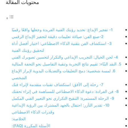
محتويات المقالة
1- تفجير الإبداع: تحديد رؤيتك الفنية الفريدة وجعلها واقعًا رقميًا
2-صنع الفن: صياغة تعليمات دقيقة لتحفيز الإبداع الرقمي
3- استكشاف الفن بتقنية الذكاء الاصطناعي: اختيار أفضل أداة
لتحقيق رؤيتك الفنية
4- لحن الخيال: التجريب الإبداعي والتكرار لتحسين تصويرك الفني
5. النقد البنّاء: تقييم نتائج التجربة وتنقية التفاصيل نحو التحفة المثالية
6. لمسة شخصية: دمج التعليقات والتعديلات اليدوية لإبراز الإبداع
الشخصي
7- رحلة إلى الأفق: استكشاف تقنيات متقدمة لإثراء فنك
8- فن الفرادة: دعوة الذكاء الاصطناعي للمساهمة في إثراء تحفتك
9- الرحلة المستمرة: التنقيح التكراري نحو التعبير الفني المكمل
10- تقدير التآزر: احتفال بالجهد المشترك بين الرؤية الإبداعية
وقدرات الذكاء الاصطناعي
الخلاصة:
الأسئلة المكررة (FAQ):