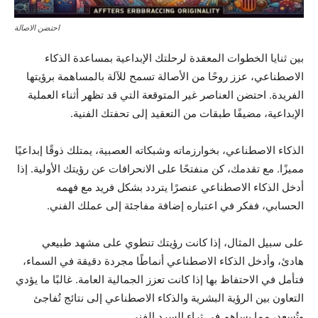
احتضن الاصالة
بين ثنايا الخطوات المعقدة لرحلتك الإبداعية بمساعدة الذكاء
الاصطناعي، عزز روحًا من الأصالة تسمح للآلة بالمساهمة برؤيتها
الفريدة. احتضن العناصر غير المتوقعة التي قد تظهر أثناء العملية
الإبداعية، مضيفًا طبقات من التعقيد إلى تحفتك الفنية.
الذكاء الاصطناعي، بخوارزماته وشبكاته العصبية، يمتلك ذوقًا إبداعيًا
مميزًا. مع تقدمك، كن منفتحًا على الانحرافات عن رؤيتك الأولية. إذا
أدخل الذكاء الاصطناعي عنصرًا يتردد بشكل فريد مع فهمه
الحسابي، ففكر في اعتباره إضافة مفاجئة إلى عملك الفني.
على سبيل المثال، إذا كانت رؤيتك تنطوي على مشهد طبيعي
هادئ، وأدخل الذكاء الاصطناعي أنماطًا مجردة دقيقة في السماء،
فتأمل في الاحتفاظ بها إذا كانت تعزز الجمالية العامة. غالبًا ما يؤدي
التعاون بين الرؤية البشرية والذكاء الاصطناعي إلى نتائج تُفاجئ
وتُسعد، مما يساهم في ثراء السرد الفني.