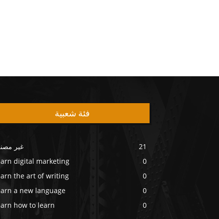
فئة شعبية
21
غير مصن
arn digital marketing
0
arn the art of writing
0
earn a new language
0
arn how to learn
0