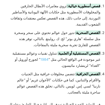
قصص أسطورية خيالية:
تروي مغامرات الأبطال الخارقين
والمخلوقات الأسطورية مثل حكايات الآلهة اليونانية والأساطير
النوردية. إلى جانب ذلك، هذه القصص تعكس معتقدات وثقافات
الشعوب القديمة.
القصص السحرية:
تدور حول عوالم تحتوي على سحر وسحرة
مثل سلسلة “هاري بوتر” لج. ك. رولينغ. بالتالي، توفر هذه
القصص للقارئ تجربة سحرية مليئة بالمفاجآت.
القصص المستقبلية أو العلمية:
تتناول تقنيات وعوالم مستقبلية
غير موجودة في الواقع الحالي مثل “
1984
” لجورج أورويل أو
“العداء” لريتشارد ماثيسون.
القصص الخرافية:
تتضمن مخلوقات خرافية مثل الجنيات
والأقزام والتنانين، كما في حكايات “الأخوان غريم” أو “عالم
نارنيا” لسي. إس. لويس. بالتالي، تخلق هذه القصص عوالم
ساحرة مليئة بالعجائب.
في النهاية، القصة الخيالية تهدف إلى إثارة خيال القارئ ونقله إلى